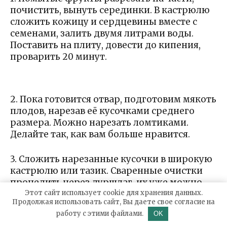
почистить, вынуть серединки. В кастрюлю
сложить кожицу и сердцевины вместе с
семенами, залить двумя литрами воды.
Поставить на плиту, довести до кипения,
проварить 20 минут.
2. Пока готовится отвар, подготовим мякоть
плодов, нарезав её кусочками среднего
размера. Можно нарезать ломтиками.
Делайте так, как вам больше нравится.
3. Сложить нарезанные кусочки в широкую
кастрюлю или тазик. Сваренные очистки
процедить через дуршлаг, их уже можно
Этот сайт использует cookie для хранения данных.
выбросить, а отваром залить айву.
Продолжая использовать сайт, Вы даете свое согласие на
Поставить на плиту, проварить 10−15 минут.
работу с этими файлами.
OK