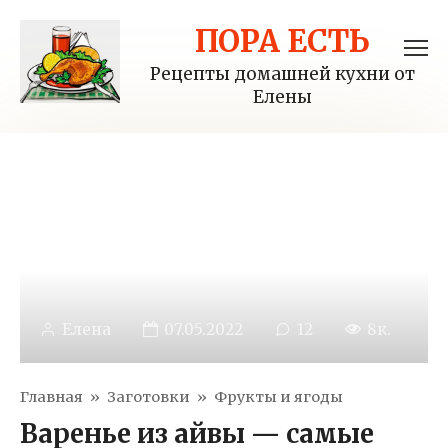
Перейти
ПОРА ЕСТЬ
к
контенту
Рецепты домашней кухни от
Елены
Елена
07.05.2022
12
8к.
Главная
»
Заготовки
»
Фрукты и ягоды
Варенье из айвы — самые