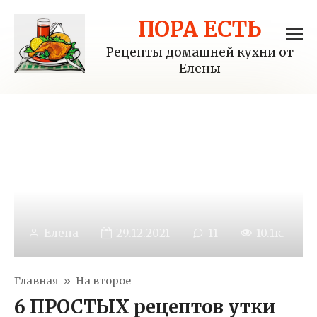
Перейти
ПОРА ЕСТЬ
к
контенту
Рецепты домашней кухни от
Елены
Елена
29.12.2021
11
10.1к.
Главная
»
На второе
6 ПРОСТЫХ рецептов утки