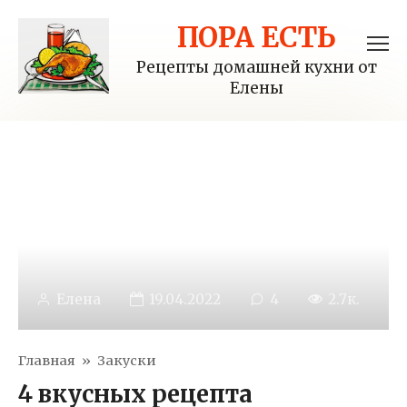
Перейти
ПОРА ЕСТЬ
к
контенту
Рецепты домашней кухни от
Елены
Елена
19.04.2022
4
2.7к.
Главная
»
Закуски
4 вкусных рецепта