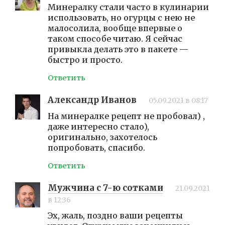
Минералку стали часто в кулинарии
использовать, но огурцы с нею не
малосолила, вообще впервые о
таком способе читаю. Я сейчас
привыкла делать это в пакете —
быстро и просто.
Ответить
Александр Иванов
05.09.2021 в 08:17
На минералке рецепт не пробовал) ,
даже интересно стало),
оригинально, захотелось
попробовать, спасибо.
Ответить
Мужчина с 7-ю сотками
21.09.2021
в 12:36
Эх, жаль, поздно ваши рецепты